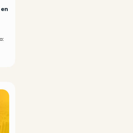
 en
a: