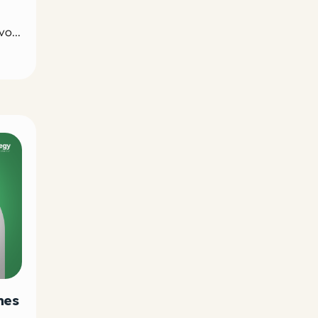
o...
nes