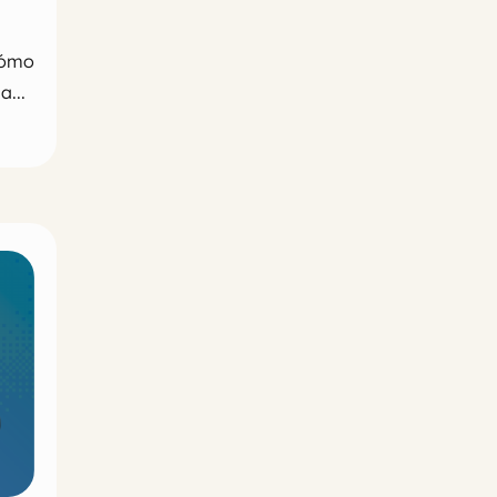
cómo
a...