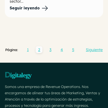
sector...
Seguir leyendo
1
2
3
4
5
Siguiente
Página:
Somos una empresa de Revenue Operations. Nos
encargamos de alinear tus áreas de Marketing, Ventas y
Atención a través de la optimización de estrategias,
procesos y tecnología para generar más ingresos.