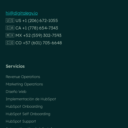
hi@digitalegy.io
🇺🇸 US +1 (206) 672-1055
🇨🇦 CA +1 (778) 654-7343
🇲🇽 MX +52 (559) 302-7593
🇨🇴 CO +57 (601) 705-6648
Servicios
Revenue Operations
Marketing Operations
Diseño Web
Implementación de HubSpot
HubSpot Onboarding
HubSpot Self Onboarding
HubSpot Support