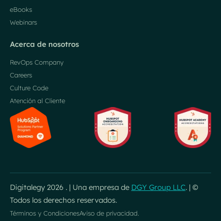
eBooks
Webinars
Acerca de nosotros
RevOps Company
Careers
Culture Code
Atención al Cliente
Digitalegy
2026 . | Una empresa de
DGY Group LLC
. | ©
Todos los derechos reservados.
Términos y Condiciones
Aviso de privacidad.