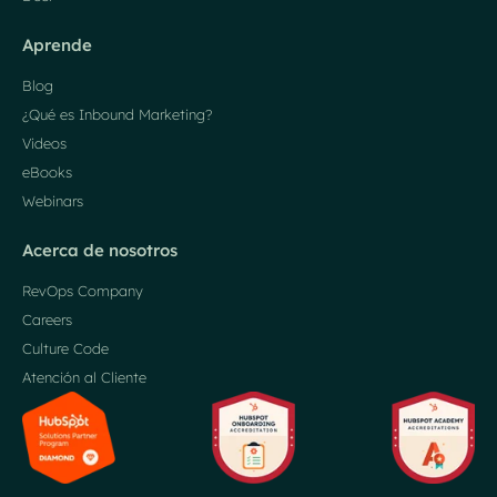
Aprende
Blog
¿Qué es Inbound Marketing?
Videos
eBooks
Webinars
Acerca de nosotros
RevOps Company
Careers
Culture Code
Atención al Cliente