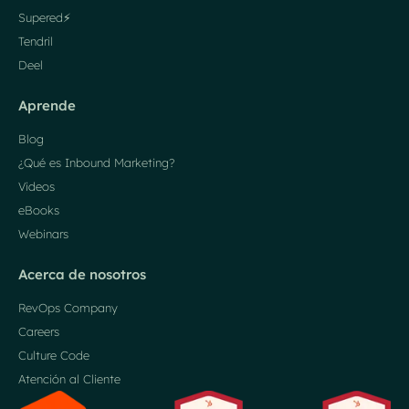
Supered⚡️
Tendril
Deel
Aprende
Blog
¿Qué es Inbound Marketing?
Videos
eBooks
Webinars
Acerca de nosotros
RevOps Company
Careers
Culture Code
Atención al Cliente